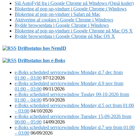
Slå AutoFyld fra i Google Chrome på Windows (Også koder)
Blokering af pop up-vinduer i Google Chrome i Windows
Blokering af pop op-vinduer i Safari på Mac
Aktivering af cookies i Google Chrome i Windows
Rydde browserdata i Google Chrome i Windows
Blokering af pop up-vinduer i Google Chrome på Mac OS X
Rydde browserdata i Google Chrome på Mac OS X
Driftsstatus hos NemID
Driftsstatus hos e-Boks
e-Boks scheduled servicewindow Monday d.7 dec from
01:00 – 03:00
07/12/2026
e-Boks scheduled servicewindow Monday d.9 nov from
01:00 – 03:00
09/11/2026
e-Boks scheduled servicewindow Tusday 09-10-2026 from
01:00 – 04:00
05/10/2026
e-Boks scheduled servicewindow Monday d.5 oct from 01:00
– 03:00
04/10/2026
e-Boks scheduled servicewindow Tuesday 15-09-2026 from
00:00 – 05:00
14/09/2026
e-Boks scheduled servicewindow Monday d.7 sep from 01:00
– 03:00
06/09/2026