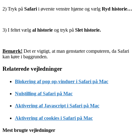
2) Tryk på
Safari
i øverste venstre hjørne og vælg
Ryd historie…
3) I feltet vælg
al historie
og tryk på
Slet historie.
Bemærk!
Det er vigtigt, at man genstarter computeren, da Safari
kan køre i baggrunden.
Relaterede vejledninger
Blokering af pop op-vinduer i Safari på Mac
Nulstilling af Safari på Mac
Aktivering af Javascript i Safari på Mac
Aktivering af cookies i Safari på Mac
Mest brugte vejledninger